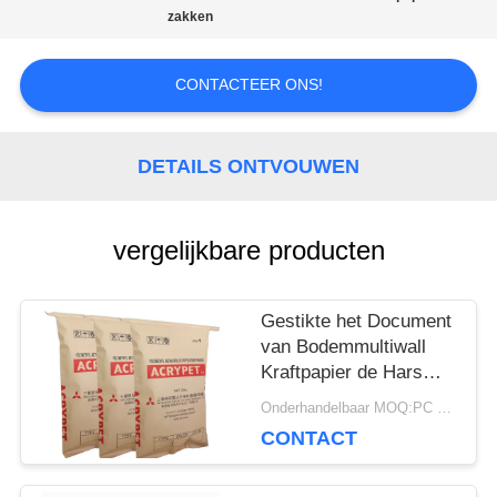
SITEMAP
zakken
CONTACTEER ONS!
PRIVACY
POLICY
DETAILS ONTVOUWEN
vergelijkbare producten
Gestikte het Document
van Bodemmultiwall
Kraftpapier de Hars
van Zak Chemische
Onderhandelbaar MOQ:PC 5000
Materiële 25kg Pvc
CONTACT
Verpakking