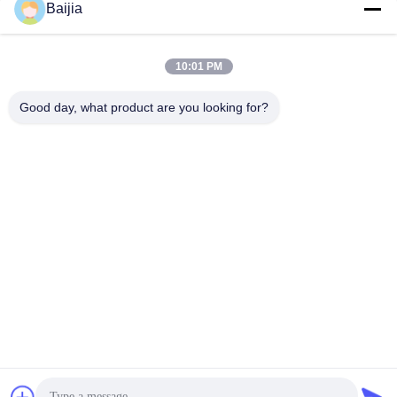
Baijia
Multiwallkraftpapier
Document van
Zakken
Klepmultiwall Zakken
10:01 PM
Genaaide Open het
Good day, what product are you looking for?
Document van
Kraftpapier-Document
Mondmultiwall
Verpakkende Zakken
Zakken
Gazondocument
Klepdocument
Zakken
zakken
Het Document van de
Hitte - verzegelde
snuifjebodem Zakken
Document Zakken
Teken in