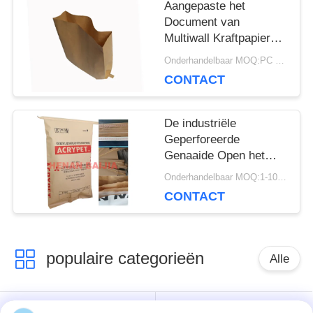
Aangepaste het
Document van
Multiwall Kraftpapier
Zakken Open Zak met
Onderhandelbaar MOQ:PC 5000
de Vlakke Speciale
CONTACT
Grootte van de
Randbodem
De industriële
Geperforeerde
Genaaide Open het
Document van
Onderhandelbaar MOQ:1-10000 PC
Mondmultiwall Druk
CONTACT
60g van Zakkenflexo -
120g/M2
populaire categorieën
Alle
Het Document van
Gekleefde het