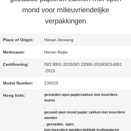
mond voor milieuvriendelijke
FABRIEKSREIS
verpakkingen
KWALITEITSCONTROLE
Place of Origin:
Henan Xinxiang
Merknaam:
Henan Baijia
CONTACTEER
Certificering:
ISO 9001-2015ISO 22000-2018ISO14001
ONS
-2015
Model Number:
230529
NIEUWS
gesneden open papierzakken met meerdere
Hoog licht:
muren
,
gezaaid open mond papier zakken met meerdere
GEVALLEN
wanden
,
,
,
gesneden
open
met meerdere wanden beklede kraftpapieren