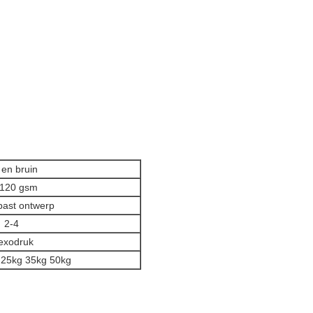
 en bruin
-120 gsm
ast ontwerp
2-4
exodruk
 25kg 35kg 50kg