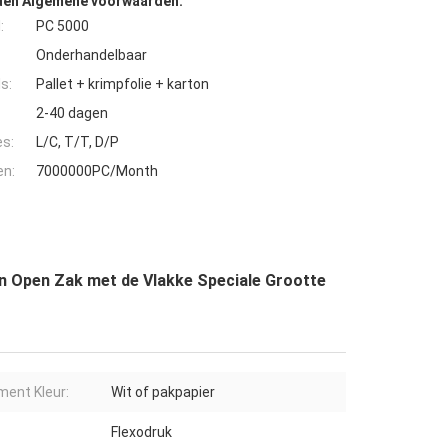
den Algemene voorwaarden:
:
PC 5000
Onderhandelbaar
s:
Pallet + krimpfolie + karton
2-40 dagen
es:
L/C, T/T, D/P
en:
7000000PC/Month
n Open Zak met de Vlakke Speciale Grootte
ent Kleur:
Wit of pakpapier
Flexodruk