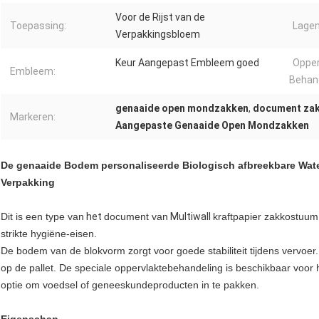
Voor de Rijst van de
Toepassing:
Lagen
Verpakkingsbloem
Keur Aangepast Embleem goed
Opper
Embleem:
Behand
genaaide open mondzakken
,
document zak
Markeren:
Aangepaste Genaaide Open Mondzakken
De genaaide Bodem personaliseerde Biologisch afbreekbare Wate
Verpakking
Dit is een type van
het
document van
Multiwall
kraftpapier zak
kostuum 
strikte hygiëne-eisen.
De bodem van de blokvorm zorgt voor goede stabiliteit tijdens vervoer
op de pallet. De speciale oppervlaktebehandeling is beschikbaar voor 
optie om voedsel of geneeskundeproducten in te pakken.
Eigenschap