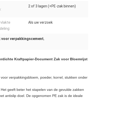
2 of 3 lagen (+PE-zak binnen)
:
vlakte
Als uw verzoek
eling:
 voor verpakkingscement
,
rdichte Kraftpapier-Document Zak voor Bloemrijst
voor verpakkingsbloem, poeder, korrel, stukken onder
. Het geeft beter het stapelen van de gevulde zakken
het antislip doel. De opgenomen PE zak is de ideale