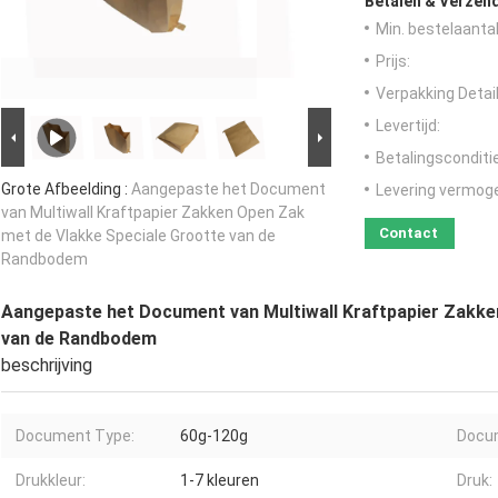
Betalen & Verzen
Min. bestelaantal
Prijs:
Verpakking Detail
Levertijd:
Betalingsconditi
Grote Afbeelding :
Aangepaste het Document
Levering vermog
van Multiwall Kraftpapier Zakken Open Zak
Contact
met de Vlakke Speciale Grootte van de
Randbodem
Aangepaste het Document van Multiwall Kraftpapier Zakke
van de Randbodem
beschrijving
Document Type:
60g-120g
Docum
Drukkleur:
1-7 kleuren
Druk: