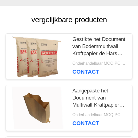
SITEMAP
vergelijkbare producten
PRIVACY
Gestikte het Document
POLICY
van Bodemmultiwall
Kraftpapier de Hars
van Zak Chemische
Onderhandelbaar MOQ:PC 5000
Materiële 25kg Pvc
CONTACT
Verpakking
Aangepaste het
Document van
Multiwall Kraftpapier
Zakken Open Zak met
Onderhandelbaar MOQ:PC 5000
de Vlakke Speciale
CONTACT
Grootte van de
Randbodem