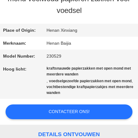
voedsel
FABRIEKSREIS
Place of Origin:
Henan Xinxiang
KWALITEITSCONTROLE
Merknaam:
Henan Baijia
Model Number:
230529
CONTACTEER
kraftsnauwde papierzakken met open mond met
Hoog licht:
ONS
meerdere wanden
,
,
voedselgezeefde papierzakken met open mond
vochtbestendige kraftpapierzakjes met meerdere
wanden
NIEUWS
CONTACTEER ONS!
GEVALLEN
DETAILS ONTVOUWEN