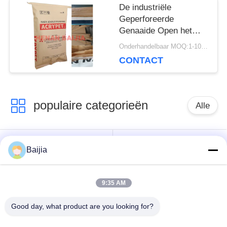
De industriële
Geperforeerde
Genaaide Open het
Document van
Onderhandelbaar MOQ:1-10000 PC
Mondmultiwall Druk
CONTACT
60g van Zakkenflexo -
120g/M2
populaire categorieën
Alle
Het Document van
Gekleefde het
Baijia
Multiwallkraftpapier
Document van
Zakken
Klepmultiwall Zakken
9:35 AM
Genaaide Open het
Good day, what product are you looking for?
Document van
Kraftpapier-Document
Mondmultiwall
Verpakkende Zakken