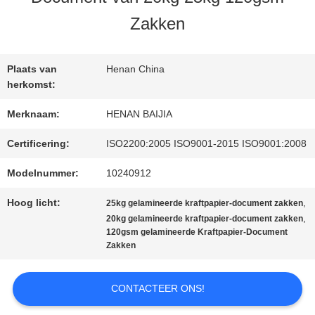
Zakken
FABRIEKSREIS
Plaats van
Henan China
KWALITEITSCONTROLE
herkomst:
Merknaam:
HENAN BAIJIA
CONTACTEER
Certificering:
ISO2200:2005 ISO9001-2015 ISO9001:2008
ONS
Modelnummer:
10240912
Hoog licht:
,
25kg gelamineerde kraftpapier-document zakken
,
20kg gelamineerde kraftpapier-document zakken
NIEUWS
120gsm gelamineerde Kraftpapier-Document
Zakken
GEVALLEN
CONTACTEER ONS!