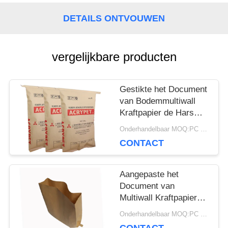
SITEMAP
DETAILS ONTVOUWEN
PRIVACY
vergelijkbare producten
POLICY
Gestikte het Document
van Bodemmultiwall
Kraftpapier de Hars
van Zak Chemische
Onderhandelbaar MOQ:PC 5000
Materiële 25kg Pvc
CONTACT
Verpakking
Aangepaste het
Document van
Multiwall Kraftpapier
Zakken Open Zak met
Onderhandelbaar MOQ:PC 5000
de Vlakke Speciale