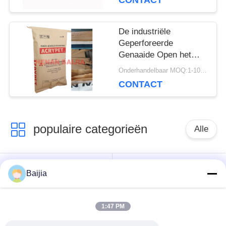
CONTACT
Grootte van de
Randbodem
De industriële
Geperforeerde
Genaaide Open het
Document van
Onderhandelbaar MOQ:1-10000 PC
Mondmultiwall Druk
CONTACT
60g van Zakkenflexo -
120g/M2
populaire categorieën
Alle
Het Document van
Gekleefde het
Baijia
Multiwallkraftpapier
Document van
Zakken
Klepmultiwall Zakken
1:47 PM
Genaaide Open het