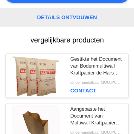
SITEMAP
DETAILS ONTVOUWEN
PRIVACY
vergelijkbare producten
POLICY
Gestikte het Document
van Bodemmultiwall
Kraftpapier de Hars
van Zak Chemische
Onderhandelbaar MOQ:PC 5000
Materiële 25kg Pvc
CONTACT
Verpakking
Aangepaste het
Document van
Multiwall Kraftpapier
Zakken Open Zak met
Onderhandelbaar MOQ:PC 5000