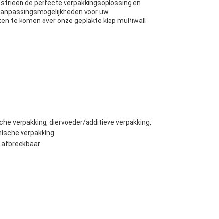
ustrieën de perfecte verpakkingsoplossing.en
 aanpassingsmogelijkheden voor uw
n te komen over onze geplakte klep multiwall
he verpakking, diervoeder/additieve verpakking,
mische verpakking
h afbreekbaar