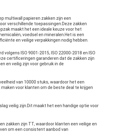
ep multiwall papieren zakken zijn een
 voor verschillende toepassingen.Deze zakken
pzak maakt het een ideale keuze voor het
hemicaliën, voedsel en mineralen.Het is een
iciënte en veilige verpakkingen nodig hebben.
erd volgens ISO 9001-2015, ISO 22000-2018 en ISO
ze certificeringen garanderen dat de zakken zijn
en veilig zijn voor gebruik in de
veelheid van 10000 stuks, waardoor het een
jk maken voor klanten om de beste deal te krijgen
ag veilig zijn.Dit maakt het een handige optie voor
en zakken zijn TT, waardoor klanten een veilige en
ijven om een consistent aanbod van