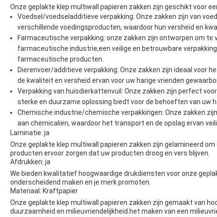
Onze geplakte klep multiwall papieren zakken zijn geschikt voor e
Voedsel/voedseladditieve verpakking: Onze zakken zijn van voeds
verschillende voedingsproducten, waardoor hun versheid en kwa
Farmaceutische verpakking: onze zakken zijn ontworpen om te v
farmaceutische industrie,een veilige en betrouwbare verpakki
farmaceutische producten.
Dierenvoer/additieve verpakking: Onze zakken zijn ideaal voor h
de kwaliteit en versheid ervan voor uw harige vrienden gewaarbor
Verpakking van huisdierkattenvuil: Onze zakken zijn perfect voor
sterke en duurzame oplossing biedt voor de behoeften van uw ha
Chemische industrie/chemische verpakkingen: Onze zakken zijn 
aan chemicaliën, waardoor het transport en de opslag ervan veilig 
Laminatie: ja
Onze geplakte klep multiwall papieren zakken zijn gelamineerd om
producten.ervoor zorgen dat uw producten droog en vers blijven.
Afdrukken: ja
We bieden kwalitatief hoogwaardige drukdiensten voor onze geplak
onderscheidend maken en je merk promoten.
Materiaal: Kraftpapier
Onze geplakte klep multiwall papieren zakken zijn gemaakt van hoo
duurzaamheid en milieuvriendelijkheid.het maken van een milieuvri