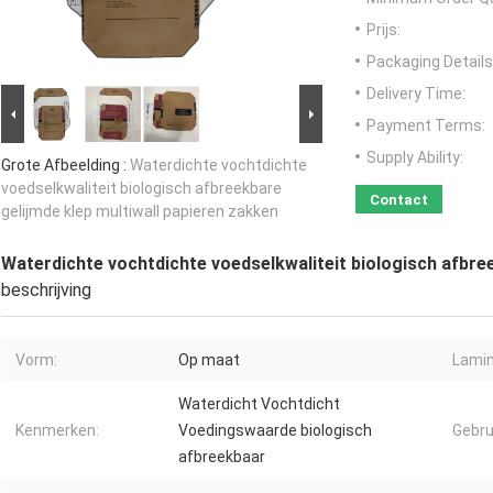
Prijs:
Packaging Details
Delivery Time:
Payment Terms:
Supply Ability:
Grote Afbeelding :
Waterdichte vochtdichte
voedselkwaliteit biologisch afbreekbare
Contact
gelijmde klep multiwall papieren zakken
Waterdichte vochtdichte voedselkwaliteit biologisch afbree
beschrijving
Vorm:
Op maat
Lamin
Waterdicht Vochtdicht
Kenmerken:
Voedingswaarde biologisch
Gebru
afbreekbaar