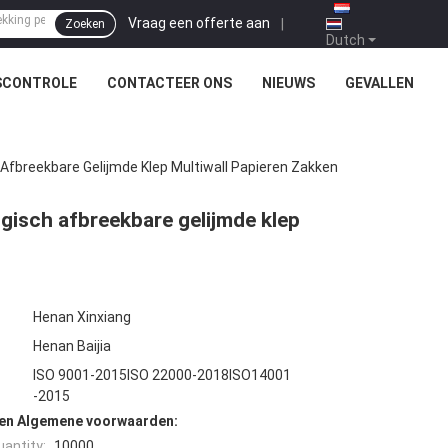
Vraag een offerte aan
|
Zoeken
Dutch
SCONTROLE
CONTACTEER ONS
NIEUWS
GEVALLEN
Afbreekbare Gelijmde Klep Multiwall Papieren Zakken
gisch afbreekbare gelijmde klep
Henan Xinxiang
Henan Baijia
ISO 9001-2015ISO 22000-2018ISO14001
-2015
den Algemene voorwaarden:
antity:
10000