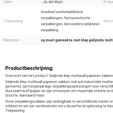
Valve:
- Ja, dat klopt.
Drukw
Voedsel/voedseladditieve
verpakkingen, farmaceutische
Toepassing:
Groot
verpakkingen, diervoeders/additieve
verpakking
Markeren:
op maat gemaakte
,
met klep gelijmde
,
mult
Productbeschrijving:
Overzicht van het product: Gelijmde klep multiwall papieren zakken
Gelijmde klep-multiwall papieren zakken, ook wel industriële multiw
genoemd, zijn hoogwaardige verpakkingsoplossingen voor verschil
duurzaam kraftpapier en zijn ontworpen om maximale sterkte en b
Grootte: Aanvaard maat
Onze verpakkingszakken zijn verkrijgbaar in verschillende maten 
voldoen.en we zijn vastbesloten om u de perfecte oplossing te bi
Toepassing: