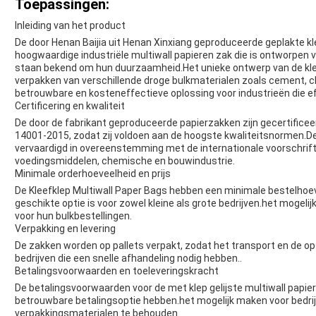
Toepassingen:
Inleiding van het product
De door Henan Baijia uit Henan Xinxiang geproduceerde geplakte kl
hoogwaardige industriële multiwall papieren zak die is ontworpen
staan bekend om hun duurzaamheid.Het unieke ontwerp van de kle
verpakken van verschillende droge bulkmaterialen zoals cement, c
betrouwbare en kosteneffectieve oplossing voor industrieën die eff
Certificering en kwaliteit
De door de fabrikant geproduceerde papierzakken zijn gecertifice
14001-2015, zodat zij voldoen aan de hoogste kwaliteitsnormen.De
vervaardigd in overeenstemming met de internationale voorschriften 
voedingsmiddelen, chemische en bouwindustrie.
Minimale orderhoeveelheid en prijs
De Kleefklep Multiwall Paper Bags hebben een minimale bestelhoe
geschikte optie is voor zowel kleine als grote bedrijven.het mogeli
voor hun bulkbestellingen.
Verpakking en levering
De zakken worden op pallets verpakt, zodat het transport en de opsl
bedrijven die een snelle afhandeling nodig hebben..
Betalingsvoorwaarden en toeleveringskracht
De betalingsvoorwaarden voor de met klep gelijste multiwall papier
betrouwbare betalingsoptie hebben.het mogelijk maken voor bedr
verpakkingsmaterialen te behouden.