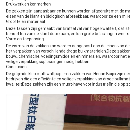
Drukwerk en kenmerken
De zakken zijn aanpasbaar en kunnen worden afgedrukt met de me
eisen van de klant.en biologisch afbreekbaar, waardoor ze een milie
Grootte en materiaal
Deze tassen zijn gemaakt van kraftafval van hoge kwaliteit, dat st
behoeften van de klant.duurzaam, en kan grote belastingen weers
Vorm en toepassing
De vorm van de zakken kan worden aangepast aan de eisen van de kl
het verpakken van verschillende droge bulkmaterialen.Deze zakken z
bouw., chemische, voedingsmiddelen en mineralen, waardoor het een
veilige verpakkingsoplossingen nodig hebben.
Conclusies
De gelijmde klep multiwall papieren zakken van Henan Baijia zijn 
bedrijven die een efficiënte en veilige verpakking van droge bulkma
kwaliteitDeze zakken zijn een must-have voor industrieën die op 