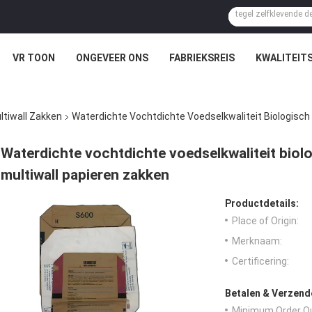
VR TOON
ONGEVEER ONS
FABRIEKSREIS
KWALITEIT
tiwall Zakken
Waterdichte Vochtdichte Voedselkwaliteit Biologisch 
Waterdichte vochtdichte voedselkwaliteit biolo
multiwall papieren zakken
Productdetails:
Place of Origin:
Merknaam:
Certificering:
Betalen & Verzen
Minimum Order Qu