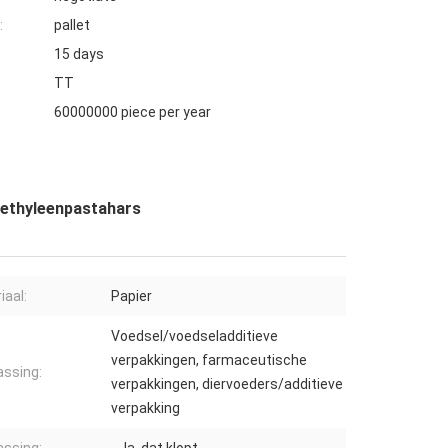
:
pallet
15 days
TT
60000000 piece per year
yethyleenpastahars
iaal:
Papier
Voedsel/voedseladditieve
verpakkingen, farmaceutische
ssing:
verpakkingen, diervoeders/additieve
verpakking