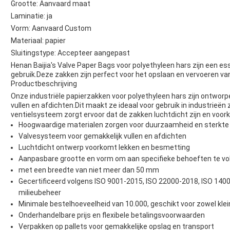
Grootte: Aanvaard maat
Laminatie: ja
Vorm: Aanvaard Custom
Materiaal: papier
Sluitingstype: Accepteer aangepast
Henan Baijia's Valve Paper Bags voor polyethyleen hars zijn een es
gebruik.Deze zakken zijn perfect voor het opslaan en vervoeren van
Productbeschrijving
Onze industriële papierzakken voor polyethyleen hars zijn ontworp
vullen en afdichten.Dit maakt ze ideaal voor gebruik in industrieë
ventielsysteem zorgt ervoor dat de zakken luchtdicht zijn en voor
Hoogwaardige materialen zorgen voor duurzaamheid en sterkte
Valvesysteem voor gemakkelijk vullen en afdichten
Luchtdicht ontwerp voorkomt lekken en besmetting
Aanpasbare grootte en vorm om aan specifieke behoeften te vo
met een breedte van niet meer dan 50 mm
Gecertificeerd volgens ISO 9001-2015, ISO 22000-2018, ISO 14001
milieubeheer
Minimale bestelhoeveelheid van 10.000, geschikt voor zowel klein
Onderhandelbare prijs en flexibele betalingsvoorwaarden
Verpakken op pallets voor gemakkelijke opslag en transport