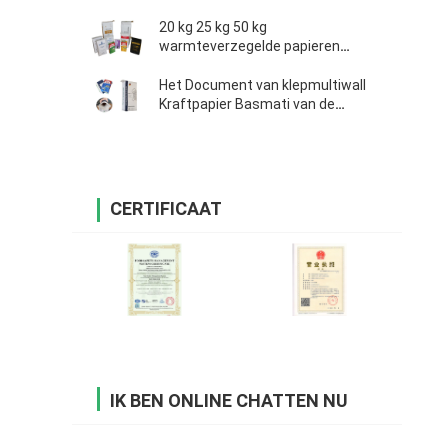
20 kg 25 kg 50 kg
warmteverzegelde papieren
zakken
Het Document van klepmultiwall
Kraftpapier Basmati van de
Zakkenkokosnoot Poeder van de
Rijst het Gedemineraliseerde Wei
CERTIFICAAT
IK BEN ONLINE CHATTEN NU