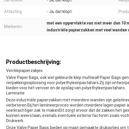
Laminatie:
- Ja, dat klopt.
Aanpa
Afsluiting:
- Ja, dat klopt.
Prod
met een oppervlakte van niet meer dan 10
Markeren:
industriële papierzakken met veel wanden 
Productbeschrijving:
Ventilepapierzakjes
Valve Paper Bags, ook wel gekleurde klep multiwall Paper Bags geno
verpakkingsoplossing voor polyethyleenpastahars.Zij zijn ontworp
bieden voor het vervoer en de opslag van polyethyleenpastahars.
Laminatie
Deze industriële papierzakken met meerdere wanden zijn gelatin
verbeteren.Bij het lamineerproces worden meerdere lagen papier 
veerkrachtiger zak te makenDit zorgt ervoor dat de zakken het ge
kunnen weerstaan, evenals eventuele externe factoren zoals voch
Drukwerk
Onze Valve Paper Bags bieden op maat gemaakte drukopties om te