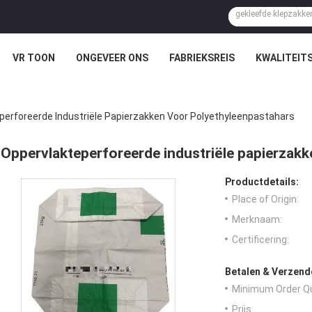
VR TOON
ONGEVEER ONS
FABRIEKSREIS
KWALITEIT
perforeerde Industriële Papierzakken Voor Polyethyleenpastahars
Oppervlakteperforeerde industriële papierzak
Productdetails:
Place of Origin:
Merknaam:
Certificering:
Betalen & Verzen
Minimum Order Qu
Prijs: