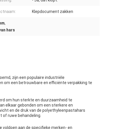
ssing:
- Ja, dat klopt.
uctnaam:
Klepdocument zakken
 mm
,
van hars
emd, zijn een populaire industriële
en om een betrouwbare en efficiënte verpakking te
eerd om hun sterkte en duurzaamheid te
aan elkaar gebonden om een sterkere en
wicht en de druk van de polyethyleenpastahars
t of ruwe behandeling.
 voldoen aan de specifieke merken- en