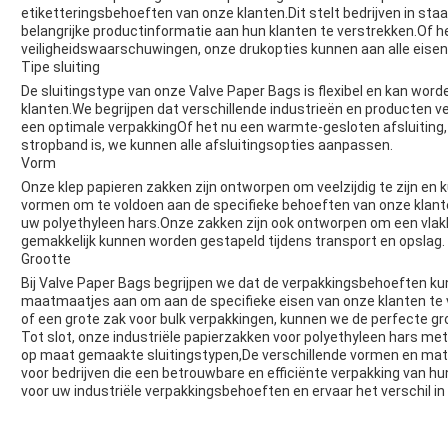
etiketteringsbehoeften van onze klanten.Dit stelt bedrijven in sta
belangrijke productinformatie aan hun klanten te verstrekken.Of he
veiligheidswaarschuwingen, onze drukopties kunnen aan alle eisen
Tipe sluiting
De sluitingstype van onze Valve Paper Bags is flexibel en kan wo
klanten.We begrijpen dat verschillende industrieën en producten v
een optimale verpakkingOf het nu een warmte-gesloten afsluiting,
stropband is, we kunnen alle afsluitingsopties aanpassen.
Vorm
Onze klep papieren zakken zijn ontworpen om veelzijdig te zijn e
vormen om te voldoen aan de specifieke behoeften van onze klan
uw polyethyleen hars.Onze zakken zijn ook ontworpen om een vlakk
gemakkelijk kunnen worden gestapeld tijdens transport en opslag.
Grootte
Bij Valve Paper Bags begrijpen we dat de verpakkingsbehoeften ku
maatmaatjes aan om aan de specifieke eisen van onze klanten te v
of een grote zak voor bulk verpakkingen, kunnen we de perfecte g
Tot slot, onze industriële papierzakken voor polyethyleen hars m
op maat gemaakte sluitingstypen,De verschillende vormen en mat
voor bedrijven die een betrouwbare en efficiënte verpakking van h
voor uw industriële verpakkingsbehoeften en ervaar het verschil in 