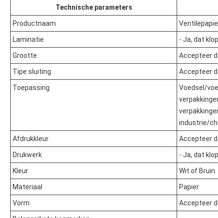
Technische parameters
Productnaam
Ventilepapi
Laminatie
- Ja, dat klop
Grootte
Accepteer 
Tipe sluiting
Accepteer 
Toepassing
Voedsel/voe
verpakkingen
verpakkinge
industrie/c
Afdrukkleur
Accepteer 
Drukwerk
- Ja, dat klop
Kleur
Wit of Bruin
Materiaal
Papier
Vorm
Accepteer 