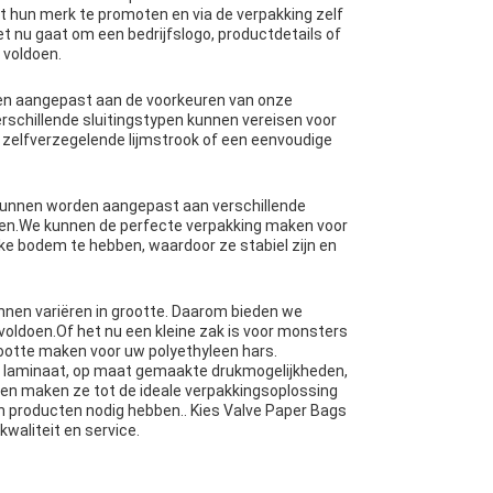
at hun merk te promoten en via de verpakking zelf
t nu gaat om een bedrijfslogo, productdetails of
 voldoen.
rden aangepast aan de voorkeuren van onze
erschillende sluitingstypen kunnen vereisen voor
 zelfverzegelende lijmstrook of een eenvoudige
n kunnen worden aangepast aan verschillende
ten.We kunnen de perfecte verpakking maken voor
e bodem te hebben, waardoor ze stabiel zijn en
nnen variëren in grootte. Daarom bieden we
oldoen.Of het nu een kleine zak is voor monsters
rootte maken voor uw polyethyleen hars.
et laminaat, op maat gemaakte drukmogelijkheden,
en maken ze tot de ideale verpakkingsoplossing
un producten nodig hebben.. Kies Valve Paper Bags
kwaliteit en service.