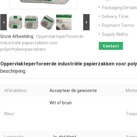
Packaging Details
Delivery Time:
Payment Terms:
Supply Ability:
Grote Afbeelding :
Oppervlakteperforeerde
industriële papierzakken voor
Contact
polyethyleenpastahars
Oppervlakteperforeerde industriële papierzakken voor pol
beschrijving
Afdrukkleur:
Accepteer de gewoonte
Mater
Wit of bruin
Kleur:
Toepa