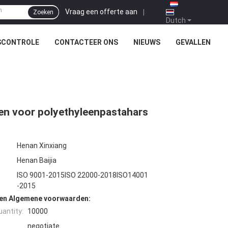
Vraag een offerte aan
|
Zoeken
Dutch
SCONTROLE
CONTACTEER ONS
NIEUWS
GEVALLEN
ken voor polyethyleenpastahars
Henan Xinxiang
Henan Baijia
ISO 9001-2015ISO 22000-2018ISO14001
-2015
den Algemene voorwaarden:
antity:
10000
negotiate