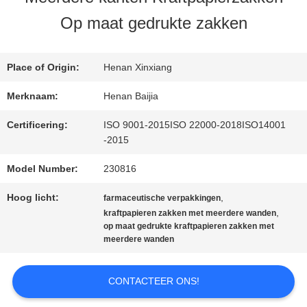
Op maat gedrukte zakken
FABRIEKSREIS
Place of Origin:
Henan Xinxiang
KWALITEITSCONTROLE
Merknaam:
Henan Baijia
Certificering:
ISO 9001-2015ISO 22000-2018ISO14001
CONTACTEER
-2015
ONS
Model Number:
230816
Hoog licht:
,
farmaceutische verpakkingen
,
kraftpapieren zakken met meerdere wanden
NIEUWS
op maat gedrukte kraftpapieren zakken met
meerdere wanden
GEVALLEN
CONTACTEER ONS!