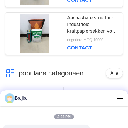
CONTACT
Aanpasbare structuur
Industriële
kraftpapiersakken voor
chemische
negotiate MOQ:10000
verpakkingen
CONTACT
populaire categorieën
Alle
Het Document van
Gekleefde het
Baijia
Multiwallkraftpapier
Document van
Zakken
Klepmultiwall Zakken
2:23 PM
Genaaide Open het