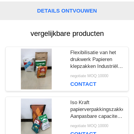
SITEMAP
DETAILS ONTVOUWEN
PRIVACY
vergelijkbare producten
POLICY
Flexibilisatie van het
drukwerk Papieren
klepzakken Industriële
maatdikte
negotiate MOQ:10000
CONTACT
Iso Kraft
papierverpakkingszakken
Aanpasbare capaciteit
en dikte
negotiate MOQ:10000