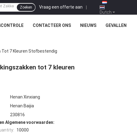
Vraag een offerte aan
|
Zoeken
Dutch
SCONTROLE
CONTACTEER ONS
NIEUWS
GEVALLEN
 Tot 7 Kleuren Stofbestendig
kingszakken tot 7 kleuren
Henan Xinxiang
Henan Baijia
230816
den Algemene voorwaarden:
antity:
10000