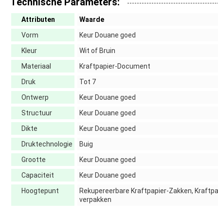
Technische Parameters:
Attributen
Waarde
Vorm
Keur Douane goed
Kleur
Wit of Bruin
Materiaal
Kraftpapier-Document
Druk
Tot 7
Ontwerp
Keur Douane goed
Structuur
Keur Douane goed
Dikte
Keur Douane goed
Druktechnologie
Buig
Grootte
Keur Douane goed
Capaciteit
Keur Douane goed
Hoogtepunt
Rekupereerbare Kraftpapier-Zakken, Kraftpa
verpakken