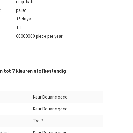
negotiate
:
pallet
15 days
TT
60000000 piece per year
 tot 7 kleuren stofbestendig
Keur Douane goed
:
Keur Douane goed
Tot 7
iteit:
Keur Douane goed