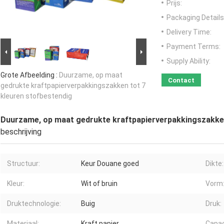
Prijs:
Packaging Details
Delivery Time:
Payment Terms:
Supply Ability:
Grote Afbeelding :
Duurzame, op maat
Contact
gedrukte kraftpapierverpakkingszakken tot 7
kleuren stofbestendig
Duurzame, op maat gedrukte kraftpapierverpakkingszakken
beschrijving
Structuur:
Keur Douane goed
Dikte:
Kleur:
Wit of bruin
Vorm
Druktechnologie:
Buig
Druk:
Materiaal:
Kraft papier
Capac