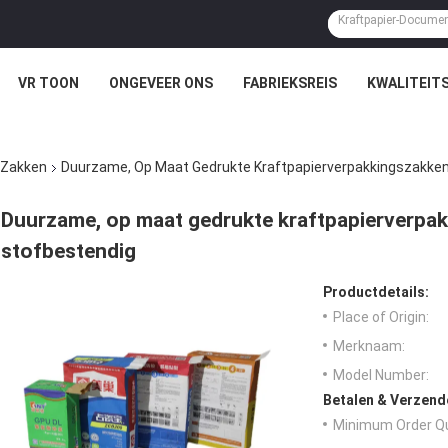
VR TOON
ONGEVEER ONS
FABRIEKSREIS
KWALITEIT
 Zakken
Duurzame, Op Maat Gedrukte Kraftpapierverpakkingszakken
Duurzame, op maat gedrukte kraftpapierverpak
stofbestendig
Productdetails:
Place of Origin:
Merknaam:
Model Number:
Betalen & Verzen
Minimum Order Qu