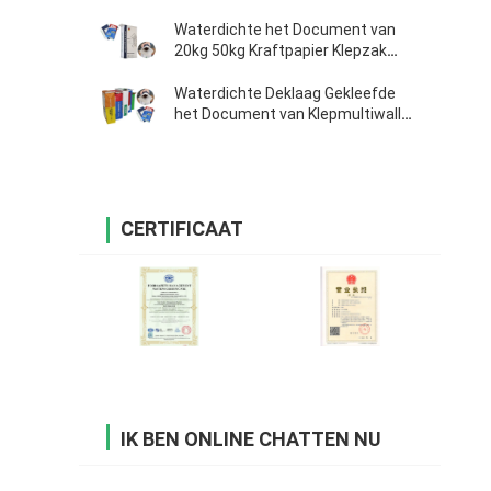
de Melkpoeder van de
Zakkenbloem de Verpakkende
Waterdichte het Document van
Zakken
20kg 50kg Kraftpapier Klepzak
Verpakking voor Cement
Waterdichte Deklaag Gekleefde
het Document van Klepmultiwall
Zakken Vierkante Bodem
CERTIFICAAT
IK BEN ONLINE CHATTEN NU