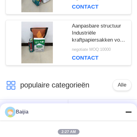
CONTACT
Aanpasbare structuur
Industriële
kraftpapiersakken voor
chemische
negotiate MOQ:10000
verpakkingen
CONTACT
populaire categorieën
Alle
Het Document van
Gekleefde het
Baijia
Multiwallkraftpapier
Document van
Zakken
Klepmultiwall Zakken
2:27 AM