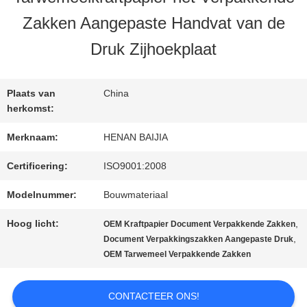
Zakken Aangepaste Handvat van de
FABRIEKSREIS
Druk Zijhoekplaat
KWALITEITSCONTROLE
Plaats van
China
herkomst:
CONTACTEER
Merknaam:
HENAN BAIJIA
ONS
Certificering:
ISO9001:2008
Modelnummer:
Bouwmateriaal
NIEUWS
Hoog licht:
,
OEM Kraftpapier Document Verpakkende Zakken
,
Document Verpakkingszakken Aangepaste Druk
OEM Tarwemeel Verpakkende Zakken
GEVALLEN
CONTACTEER ONS!