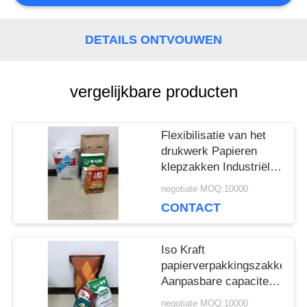
SITEMAP
DETAILS ONTVOUWEN
PRIVACY
vergelijkbare producten
POLICY
Flexibilisatie van het
drukwerk Papieren
klepzakken Industriële
maatdikte
negotiate MOQ:10000
CONTACT
Iso Kraft
papierverpakkingszakken
Aanpasbare capaciteit
en dikte
negotiate MOQ:10000