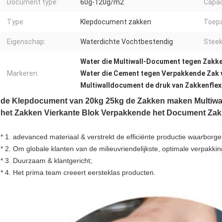
Document type:
60g-120g/m2
Capac
Type:
Klepdocument zakken
Toepa
Eigenschap:
Waterdichte Vochtbestendig
Steek
Water die Multiwall-Document tegen Zakke
Markeren:
Water die Cement tegen Verpakkende Zak 
Multiwalldocument de druk van Zakkenfle
de Klepdocument van 20kg 25kg de Zakken maken Multiw
het Zakken Vierkante Blok Verpakkende het Document Zak
* 1. adevanced materiaal & verstrekt de efficiënte productie waarbor
* 2. Om globale klanten van de milieuvriendelijkste, optimale verpakki
* 3. Duurzaam & klantgericht;
* 4. Het prima team creeert eersteklas producten.