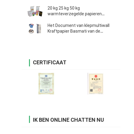
20 kg 25 kg 50 kg
warmteverzegelde papieren
zakken
Het Document van klepmultiwall
Kraftpapier Basmati van de
Zakkenkokosnoot Poeder van de
Rijst het Gedemineraliseerde Wei
CERTIFICAAT
IK BEN ONLINE CHATTEN NU