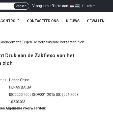
Vraag een offerte aan
|
Dutch
Zoeken
SCONTROLE
CONTACTEER ONS
NIEUWS
GEVALLEN
 Zakkencement Tegen De Verpakkende Verzetten Zich
t Druk van de Zakflexo van het
 zich
mst:
Henan China
HENAN BAIJIA
ISO2200:2005 ISO9001-2015 ISO9001:2008
10240403
den Algemene voorwaarden: