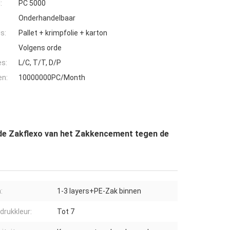
:
PC 5000
Onderhandelbaar
s:
Pallet + krimpfolie + karton
Volgens orde
es:
L/C, T/T, D/P
en:
10000000PC/Month
 de Zakflexo van het Zakkencement tegen de
:
1-3 layers+PE-Zak binnen
 drukkleur:
Tot 7