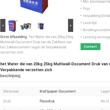
Min. bestelaantal
Prijs:
Verpakking Detail
Levertijd:
Betalingsconditi
Grote Afbeelding :
het Water die van 20kg 25kg
Levering vermog
Multiwall-Document Druk van de Zakflexo van
Contact
het Zakkencement tegen de Verpakkende
verzetten zich
het Water die van 20kg 25kg Multiwall-Document Druk van
Verpakkende verzetten zich
beschrijving
Materiaal:
Kraftpapier-Document
Lagen
Druk:
Flexodruk
No.of