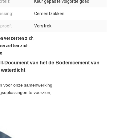
iteit:
Keur gepaste volgorde goed
ssing:
Cementzakken
proef:
Verstrek
n verzetten zich
,
verzetten zich
,
xo
all-Document van het de Bodemcement van
 waterdicht
gen voor onze samenwerking;
ngsoplossingen te voorzien;