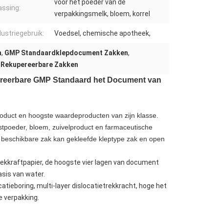
voor het poeder van de
ssing:
verpakkingsmelk, bloem, korrel
dustriegebruik:
Voedsel, chemische apotheek,
n
,
GMP Standaardklepdocument Zakken
,
l Rekupereerbare Zakken
ereerbare GMP Standaard het Document van
oduct en hoogste waardeproducten van zijn klasse.
tpoeder, bloem, zuivelproduct en farmaceutische
e beschikbare zak kan gekleefde kleptype zak en open
ekkraftpapier, de hoogste vier lagen van document
asis van water.
atieboring, multi-layer dislocatietrekkracht, hoge het
e verpakking.