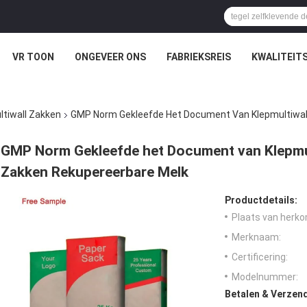
VR TOON
ONGEVEER ONS
FABRIEKSREIS
KWALITEIT
tiwall Zakken
GMP Norm Gekleefde Het Document Van Klepmultiwal
GMP Norm Gekleefde het Document van Klepmul
Zakken Rekupereerbare Melk
Productdetails:
Plaats van herko
Merknaam:
Certificering:
Modelnummer:
Betalen & Verzen