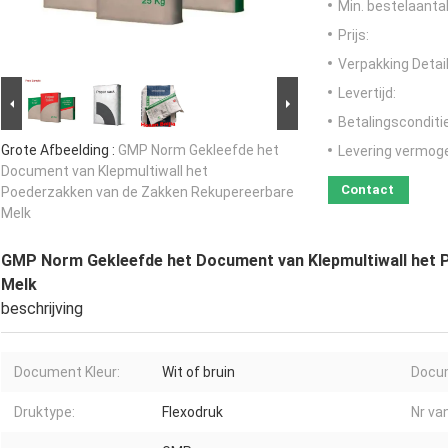
Min. bestelaantal
Prijs:
Verpakking Detail
Levertijd:
Betalingsconditi
Grote Afbeelding :
GMP Norm Gekleefde het
Levering vermog
Document van Klepmultiwall het
Contact
Poederzakken van de Zakken Rekupereerbare
Melk
GMP Norm Gekleefde het Document van Klepmultiwall het 
Melk
beschrijving
Document Kleur:
Wit of bruin
Docum
Druktype:
Flexodruk
Nr va