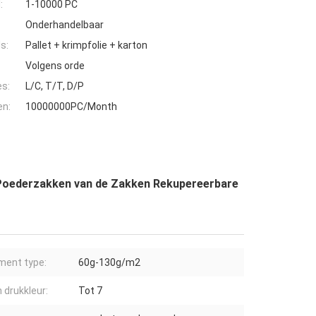
:
1-10000 PC
Onderhandelbaar
s:
Pallet + krimpfolie + karton
Volgens orde
es:
L/C, T/T, D/P
en:
10000000PC/Month
Poederzakken van de Zakken Rekupereerbare
ent type:
60g-130g/m2
n drukkleur:
Tot 7