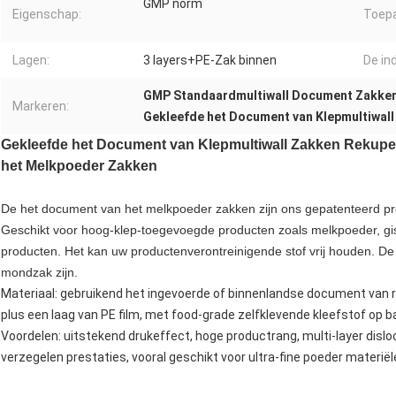
GMP norm
Eigenschap:
Toepa
Lagen:
3 layers+PE-Zak binnen
De in
GMP Standaardmultiwall Document Zakke
Markeren:
Gekleefde het Document van Klepmultiwal
Gekleefde het Document van Klepmultiwall Zakken Rekup
het Melkpoeder Zakken
De het document van het melkpoeder zakken zijn ons gepatenteerd pr
Geschikt voor hoog-klep-toegevoegde producten zoals melkpoeder, gis
producten. Het kan uw productenverontreinigende stof vrij houden. D
mondzak zijn.
Materiaal: gebruikend het ingevoerde of binnenlandse document van r
plus een laag van PE film, met food-grade zelfklevende kleefstof op b
Voordelen: uitstekend drukeffect, hoge productrang, multi-layer disloc
verzegelen prestaties, vooral geschikt voor ultra-fine poeder materiël