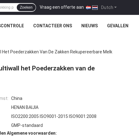
Vraag een offerte aan
|
Dutch
Zoeken
SCONTROLE
CONTACTEER ONS
NIEUWS
GEVALLEN
l Het Poederzakken Van De Zakken Rekupereerbare Melk
tiwall het Poederzakken van de
mst:
China
HENAN BAIJIA
ISO2200:2005 ISO9001-2015 ISO9001:2008
GMP-standaard
den Algemene voorwaarden: