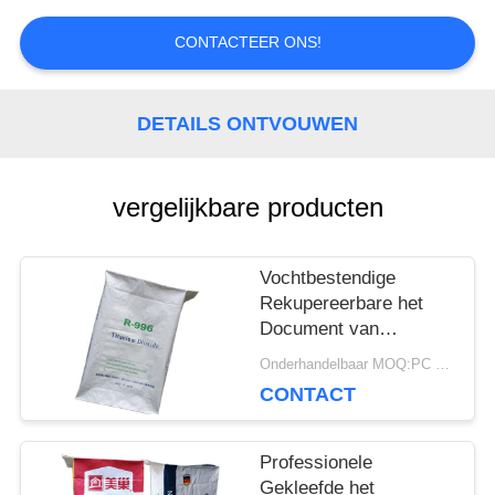
SITEMAP
CONTACTEER ONS!
PRIVACY
DETAILS ONTVOUWEN
POLICY
vergelijkbare producten
Vochtbestendige
Rekupereerbare het
Document van
Multiwall Kraftpapier
Onderhandelbaar MOQ:PC 5000
Zakken met
CONTACT
Klantgerichte Geposte
Klep
Professionele
Gekleefde het