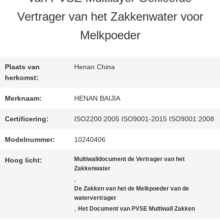
Vertrager van het Zakkenwater voor
FABRIEKSREIS
Melkpoeder
KWALITEITSCONTROLE
Plaats van
Henan China
herkomst:
CONTACTEER
Merknaam:
HENAN BAIJIA
ONS
Certificering:
ISO2200:2005 ISO9001-2015 ISO9001:2008
Modelnummer:
10240406
NIEUWS
Multiwalldocument de Vertrager van het
Hoog licht:
Zakkenwater
,
De Zakken van het de Melkpoeder van de
GEVALLEN
watervertrager
,
Het Document van PVSE Multiwall Zakken