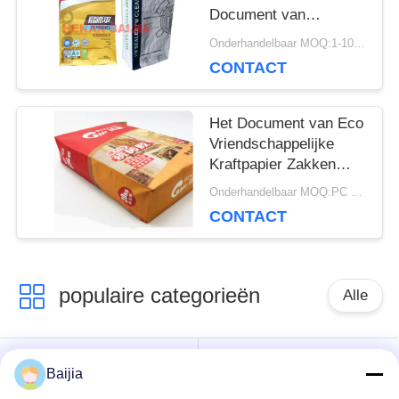
Document van
Klepmultiwall Zakken
Onderhandelbaar MOQ:1-10000 PC
Flexo die het Ultrasone
CONTACT
Verzegelen drukken
Het Document van Eco
Vriendschappelijke
Kraftpapier Zakken
Chemische Materiële
Onderhandelbaar MOQ:PC 5000
Landbouwmeststof
CONTACT
Verpakking
populaire categorieën
Alle
Het Document van
Gekleefde het
Baijia
Multiwallkraftpapier
Document van