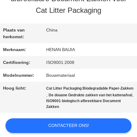
Cat Litter Packaging
FABRIEKSREIS
Plaats van
China
KWALITEITSCONTROLE
herkomst:
Merknaam:
HENAN BAIJIA
CONTACTEER
Certificering:
ISO9001:2008
ONS
Modelnummer:
Bouwmateriaal
Hoog licht:
Cat Litter Packaging Biodegradable Paper-Zakken
,
,
De douane Gedrukte zakken van het kattenafval
NIEUWS
ISO9001 biologisch afbreekbare Document
Zakken
GEVALLEN
CONTACTEER ONS!