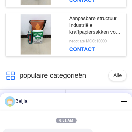
CONTACT
Aanpasbare structuur
Industriële
kraftpapiersakken voor
chemische
negotiate MOQ:10000
verpakkingen
CONTACT
populaire categorieën
Alle
Het Document van
Gekleefde het
Baijia
Multiwallkraftpapier
Document van
Zakken
Klepmultiwall Zakken
6:51 AM
Genaaide Open het