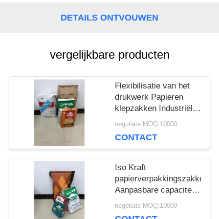
SITEMAP
DETAILS ONTVOUWEN
PRIVACY
vergelijkbare producten
POLICY
Flexibilisatie van het
drukwerk Papieren
klepzakken Industriële
maatdikte
negotiate MOQ:10000
CONTACT
Iso Kraft
papierverpakkingszakken
Aanpasbare capaciteit
en dikte
negotiate MOQ:10000