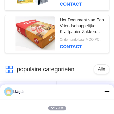
Flexo die het Ultrasone
CONTACT
Verzegelen drukken
Het Document van Eco
Vriendschappelijke
Kraftpapier Zakken
Chemische Materiële
Onderhandelbaar MOQ:PC 5000
Landbouwmeststof
CONTACT
Verpakking
populaire categorieën
Alle
Het Document van
Gekleefde het
Baijia
Multiwallkraftpapier
Document van
Zakken
Klepmultiwall Zakken
5:17 AM