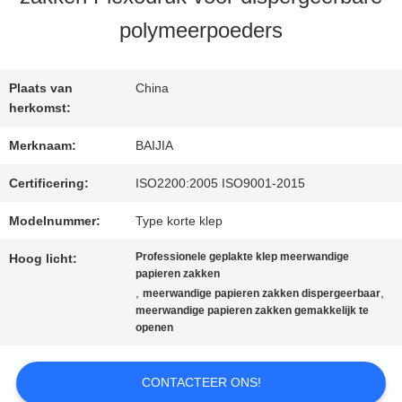
polymeerpoeders
FABRIEKSREIS
Plaats van
China
KWALITEITSCONTROLE
herkomst:
Merknaam:
BAIJIA
CONTACTEER
Certificering:
ISO2200:2005 ISO9001-2015
ONS
Modelnummer:
Type korte klep
Professionele geplakte klep meerwandige
Hoog licht:
papieren zakken
NIEUWS
,
,
meerwandige papieren zakken dispergeerbaar
meerwandige papieren zakken gemakkelijk te
openen
GEVALLEN
CONTACTEER ONS!