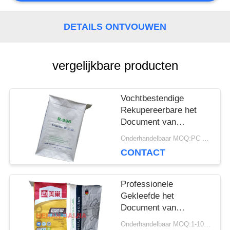
SITEMAP
DETAILS ONTVOUWEN
PRIVACY
vergelijkbare producten
POLICY
Vochtbestendige
Rekupereerbare het
Document van
Multiwall Kraftpapier
Onderhandelbaar MOQ:PC 5000
Zakken met
CONTACT
Klantgerichte Geposte
Klep
Professionele
Gekleefde het
Document van
Klepmultiwall Zakken
Onderhandelbaar MOQ:1-10000 PC