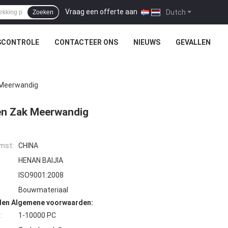
Vraag een offerte aan
|
Dutch
Zoeken
SCONTROLE
CONTACTEER ONS
NIEUWS
GEVALLEN
 Meerwandig
en Zak Meerwandig
mst:
CHINA
HENAN BAIJIA
ISO9001:2008
Bouwmateriaal
den Algemene voorwaarden:
:
1-10000 PC