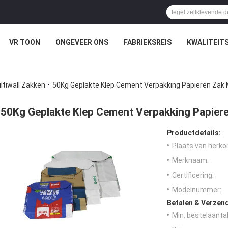
VR TOON
ONGEVEER ONS
FABRIEKSREIS
KWALITEIT
tiwall Zakken
50Kg Geplakte Klep Cement Verpakking Papieren Zak
50Kg Geplakte Klep Cement Verpakking Papier
Productdetails:
Plaats van herko
Merknaam:
Certificering:
Modelnummer:
Betalen & Verzen
Min. bestelaantal