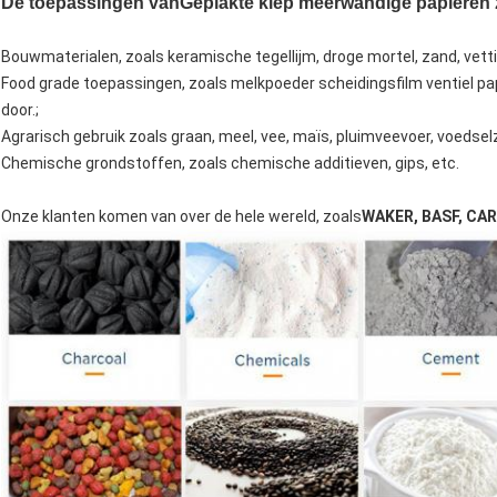
De toepassingen van
Geplakte klep meerwandige papieren
Bouwmaterialen, zoals keramische tegellijm, droge mortel, zand, vett
Food grade toepassingen, zoals melkpoeder scheidingsfilm ventiel pap
door.;
Agrarisch gebruik zoals graan, meel, vee, maïs, pluimveevoer, voedsel
Chemische grondstoffen, zoals chemische additieven, gips, etc.
Onze klanten komen van over de hele wereld, zoals
WAKER, BASF, CA