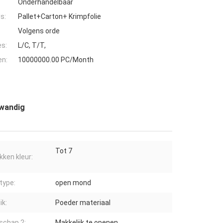
Onderhandelbaar
s:
Pallet+Carton+ Krimpfolie
Volgens orde
es:
L/C, T/T,
en:
10000000.00 PC/Month
rwandig
Tot 7
kken kleur:
type:
open mond
ik:
Poeder materiaal
schap 2:
Makkelijk te openen