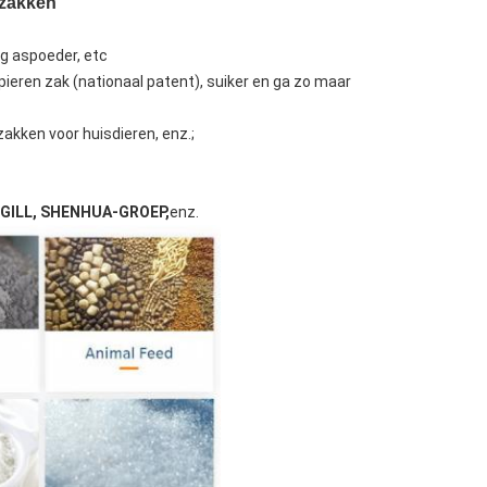
 zakken
ig aspoeder, etc
ieren zak (nationaal patent), suiker en ga zo maar
zakken voor huisdieren, enz.;
RGILL, SHENHUA-GROEP,
enz.