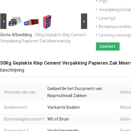
Prijs:
Verpakking Detail
Levertijd:
Betalingsconditi
Grote Afbeelding :
50Kg Geplakte Klep Cement
Levering vermog
Verpakking Papieren Zak Meerwandig
Contact
50Kg Geplakte Klep Cement Verpakking Papieren Zak Mee
beschrijving
Gekleefde het Document van
Voorzien zijn van:
Afdru
Klepmultiwall Zakken
Bodemvorm:
Vierkante Bodem
Mond
Buitenlaagdocument:
Wit of Bruin
Gebru
Eigenschap 1:
Vocht bestendig
Eigen