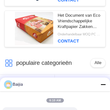
CONTACT
Verzegelen drukken
Het Document van Eco
Vriendschappelijke
Kraftpapier Zakken
Chemische Materiële
Onderhandelbaar MOQ:PC 5000
Landbouwmeststof
CONTACT
Verpakking
populaire categorieën
Alle
Het Document van
Gekleefde het
Baijia
Multiwallkraftpapier
Document van
Zakken
Klepmultiwall Zakken
6:10 AM
Genaaide Open het