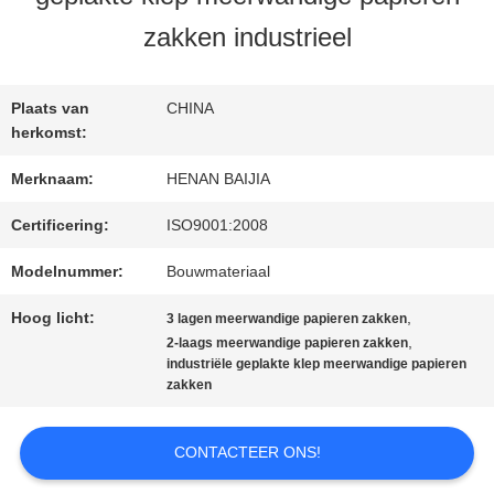
zakken industrieel
FABRIEKSREIS
Plaats van
CHINA
KWALITEITSCONTROLE
herkomst:
Merknaam:
HENAN BAIJIA
CONTACTEER
Certificering:
ISO9001:2008
ONS
Modelnummer:
Bouwmateriaal
Hoog licht:
,
3 lagen meerwandige papieren zakken
,
2-laags meerwandige papieren zakken
NIEUWS
industriële geplakte klep meerwandige papieren
zakken
GEVALLEN
CONTACTEER ONS!