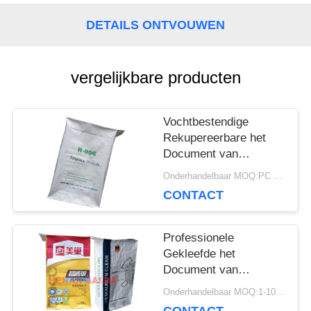
SITEMAP
DETAILS ONTVOUWEN
PRIVACY
vergelijkbare producten
POLICY
Vochtbestendige
Rekupereerbare het
Document van
Multiwall Kraftpapier
Onderhandelbaar MOQ:PC 5000
Zakken met
CONTACT
Klantgerichte Geposte
Klep
Professionele
Gekleefde het
Document van
Klepmultiwall Zakken
Onderhandelbaar MOQ:1-10000 PC
Flexo die het Ultrasone