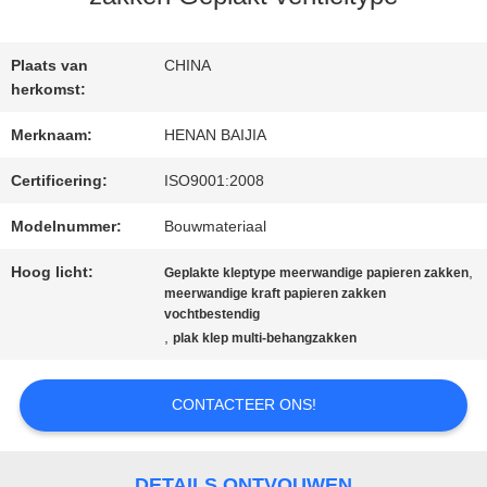
FABRIEKSREIS
Plaats van
CHINA
herkomst:
KWALITEITSCONTROLE
Merknaam:
HENAN BAIJIA
Certificering:
ISO9001:2008
CONTACTEER
Modelnummer:
Bouwmateriaal
ONS
Hoog licht:
,
Geplakte kleptype meerwandige papieren zakken
meerwandige kraft papieren zakken
vochtbestendig
,
plak klep multi-behangzakken
NIEUWS
CONTACTEER ONS!
GEVALLEN
DETAILS ONTVOUWEN