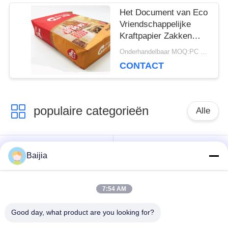
Het Document van Eco
Vriendschappelijke
Kraftpapier Zakken
Chemische Materiële
Onderhandelbaar MOQ:PC 5000
Landbouwmeststof
CONTACT
Verpakking
populaire categorieën
Alle
Het Document van
Gekleefde het
Baijia
Multiwallkraftpapier
Document van
Zakken
Klepmultiwall Zakken
7:54 AM
Genaaide Open het
Good day, what product are you looking for?
Document van
Kraftpapier-Document
Mondmultiwall
Verpakkende Zakken