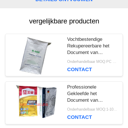
SITEMAP
vergelijkbare producten
PRIVACY
POLICY
Vochtbestendige
Rekupereerbare het
Document van
Multiwall Kraftpapier
Onderhandelbaar MOQ:PC 5000
Zakken met
CONTACT
Klantgerichte Geposte
Klep
Professionele
Gekleefde het
Document van
Klepmultiwall Zakken
Onderhandelbaar MOQ:1-10000 PC
Flexo die het Ultrasone
CONTACT
Verzegelen drukken