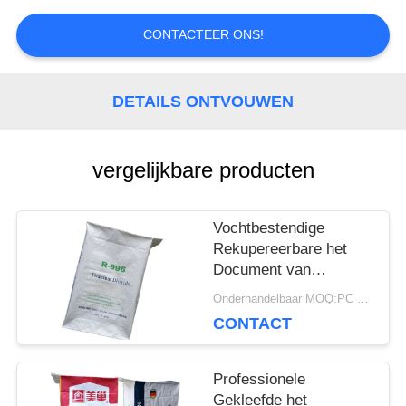
SITEMAP
CONTACTEER ONS!
PRIVACY
DETAILS ONTVOUWEN
POLICY
vergelijkbare producten
Vochtbestendige
Rekupereerbare het
Document van
Multiwall Kraftpapier
Onderhandelbaar MOQ:PC 5000
Zakken met
CONTACT
Klantgerichte Geposte
Klep
Professionele
Gekleefde het