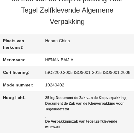
Tegel Zelfklevende Algemene
FABRIEKSREIS
Verpakking
KWALITEITSCONTROLE
Plaats van
Henan China
herkomst:
CONTACTEER
Merknaam:
HENAN BAIJIA
ONS
Certificering:
ISO2200:2005 ISO9001-2015 ISO9001:2008
Modelnummer:
10240402
NIEUWS
Hoog licht:
,
25 kg-Document de Zak van de Klepverpakking
Document de Zak van de Klepverpakking voor
Tegelkleefstof
,
GEVALLEN
De Verpakkingszak van tegel Zelfklevende
multiwall