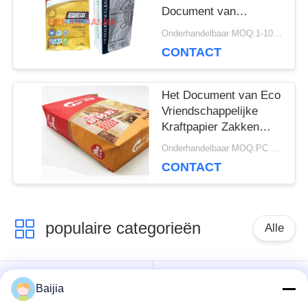
Document van
Klepmultiwall Zakken
Onderhandelbaar MOQ:1-10000 PC
Flexo die het Ultrasone
CONTACT
Verzegelen drukken
Het Document van Eco
Vriendschappelijke
Kraftpapier Zakken
Chemische Materiële
Onderhandelbaar MOQ:PC 5000
Landbouwmeststof
CONTACT
Verpakking
populaire categorieën
Alle
Het Document van
Gekleefde het
Baijia
Multiwallkraftpapier
Document van