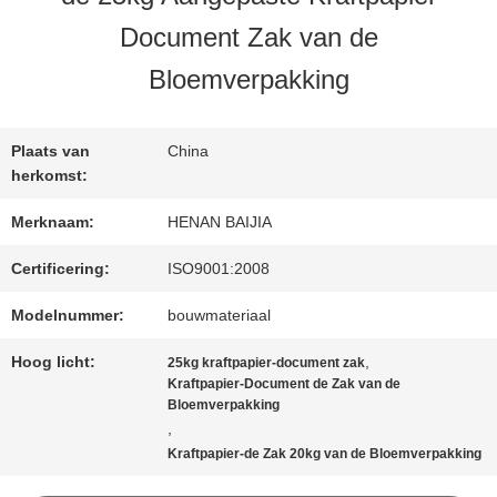
Document Zak van de
FABRIEKSREIS
Bloemverpakking
KWALITEITSCONTROLE
Plaats van
China
herkomst:
CONTACTEER
Merknaam:
HENAN BAIJIA
ONS
Certificering:
ISO9001:2008
Modelnummer:
bouwmateriaal
NIEUWS
Hoog licht:
,
25kg kraftpapier-document zak
Kraftpapier-Document de Zak van de
Bloemverpakking
,
GEVALLEN
Kraftpapier-de Zak 20kg van de Bloemverpakking