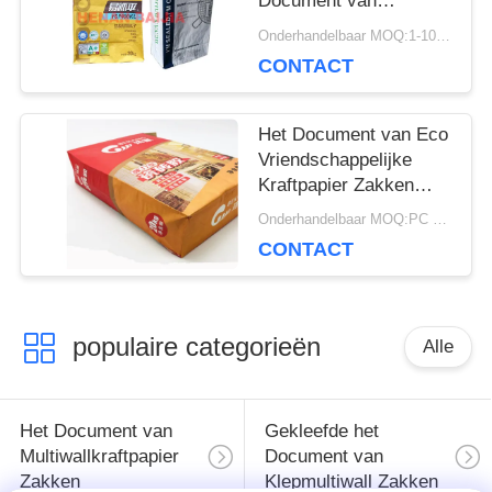
Document van
Klepmultiwall Zakken
Onderhandelbaar MOQ:1-10000 PC
Flexo die het Ultrasone
CONTACT
Verzegelen drukken
Het Document van Eco
Vriendschappelijke
Kraftpapier Zakken
Chemische Materiële
Onderhandelbaar MOQ:PC 5000
Landbouwmeststof
CONTACT
Verpakking
populaire categorieën
Alle
Het Document van
Gekleefde het
Multiwallkraftpapier
Document van
Zakken
Klepmultiwall Zakken