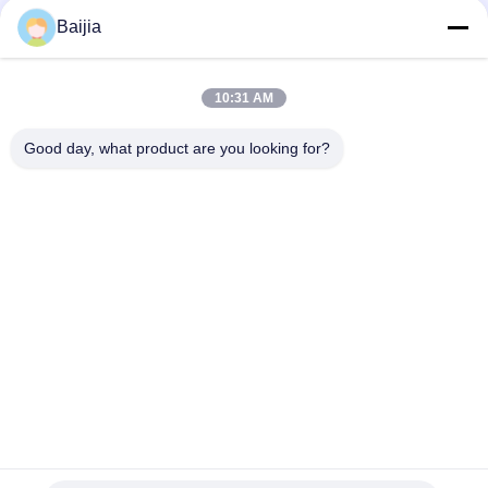
Baijia
Genaaide Open het
Document van
Kraftpapier-Document
10:31 AM
Mondmultiwall
Verpakkende Zakken
Zakken
Good day, what product are you looking for?
Gazondocument
Klepdocument
Zakken
zakken
Het Document van de
Hitte - verzegelde
snuifjebodem Zakken
Document Zakken
Teken in