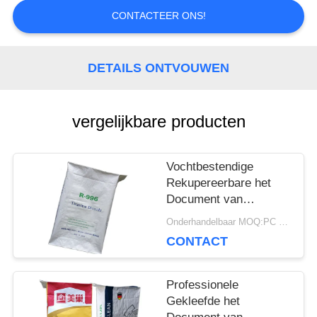
SITEMAP
CONTACTEER ONS!
PRIVACY
DETAILS ONTVOUWEN
POLICY
vergelijkbare producten
Vochtbestendige
Rekupereerbare het
Document van
Multiwall Kraftpapier
Onderhandelbaar MOQ:PC 5000
Zakken met
CONTACT
Klantgerichte Geposte
Klep
Professionele
Gekleefde het