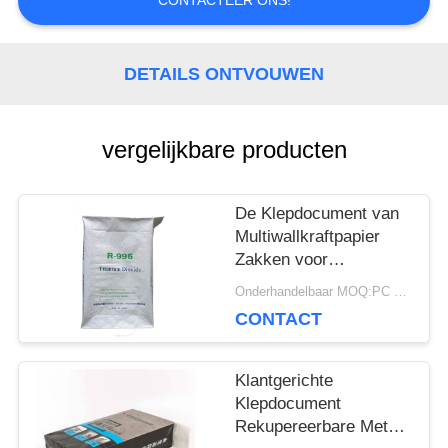
CONTACTEER ONS!
SITEMAP
DETAILS ONTVOUWEN
PRIVACY
POLICY
vergelijkbare producten
De Klepdocument van
Multiwallkraftpapier
Zakken voor
Verpakking Chemische
Onderhandelbaar MOQ:PC 5000
Materiële 20kg 25kg
CONTACT
50kg
Klantgerichte
Klepdocument
Rekupereerbare Met