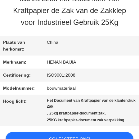
Kraftpapier de Zak van de Zakklep
FABRIEKSREIS
voor Industrieel Gebruik 25Kg
KWALITEITSCONTROLE
Plaats van
China
herkomst:
CONTACTEER
Merknaam:
HENAN BAIJIA
ONS
Certificering:
ISO9001:2008
Modelnummer:
bouwmateriaal
NIEUWS
Het Document van Kraftpapier van de klantendruk
Hoog licht:
Zak
,
,
25kg kraftpapier-document zak
25KG kraftpapier-document zak verpakking
GEVALLEN