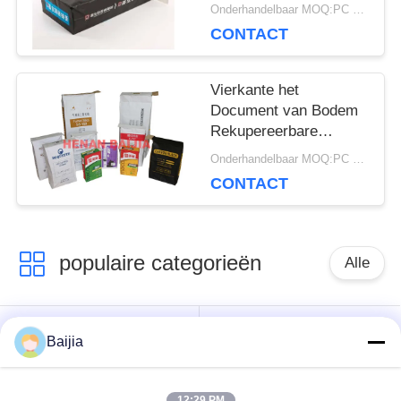
lange levensuur van
Onderhandelbaar MOQ:PC 5000
Multiwall van de
CONTACT
Zakken Vierkante
Bodem
Vierkante het
Document van Bodem
Rekupereerbare
Multiwall Kraftpapier
Onderhandelbaar MOQ:PC 5000
Zakken met
CONTACT
Klantgerichte Klep
populaire categorieën
Alle
Het Document van
Gekleefde het
Baijia
Multiwallkraftpapier
Document van
Zakken
Klepmultiwall Zakken
12:29 PM