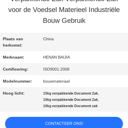
voor de Voedsel Materieel Industriële
FABRIEKSREIS
Bouw Gebruik
KWALITEITSCONTROLE
Plaats van
China
herkomst:
CONTACTEER
Merknaam:
HENAN BAIJIA
ONS
Certificering:
ISO9001:2008
Modelnummer:
bouwmateriaal
NIEUWS
Hoog licht:
,
15kg verpakkende Document Zak
,
10kg verpakkende Document Zak
10kg verpakkende Document zak
GEVALLEN
CONTACTEER ONS!