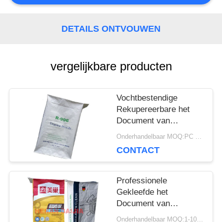
SITEMAP
DETAILS ONTVOUWEN
PRIVACY
vergelijkbare producten
POLICY
Vochtbestendige
Rekupereerbare het
Document van
Multiwall Kraftpapier
Onderhandelbaar MOQ:PC 5000
Zakken met
CONTACT
Klantgerichte Geposte
Klep
Professionele
Gekleefde het
Document van
Klepmultiwall Zakken
Onderhandelbaar MOQ:1-10000 PC