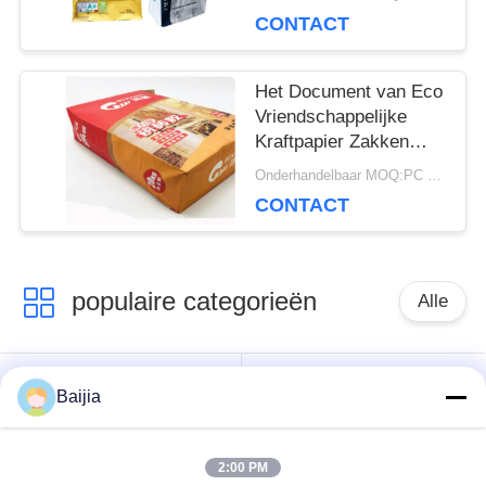
Flexo die het Ultrasone
CONTACT
Verzegelen drukken
Het Document van Eco
Vriendschappelijke
Kraftpapier Zakken
Chemische Materiële
Onderhandelbaar MOQ:PC 5000
Landbouwmeststof
CONTACT
Verpakking
populaire categorieën
Alle
Het Document van
Gekleefde het
Baijia
Multiwallkraftpapier
Document van
Zakken
Klepmultiwall Zakken
2:00 PM