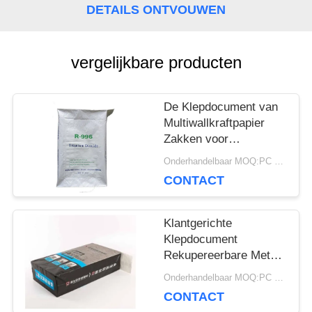
DETAILS ONTVOUWEN
SITEMAP
vergelijkbare producten
PRIVACY
POLICY
De Klepdocument van
Multiwallkraftpapier
Zakken voor
Verpakking Chemische
Onderhandelbaar MOQ:PC 5000
Materiële 20kg 25kg
CONTACT
50kg
Klantgerichte
Klepdocument
Rekupereerbare Met
lange levensuur van
Onderhandelbaar MOQ:PC 5000
Multiwall van de
CONTACT
Zakken Vierkante