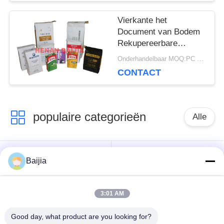
Bodem
Vierkante het
Document van Bodem
Rekupereerbare
Multiwall Kraftpapier
Onderhandelbaar MOQ:PC 5000
Zakken met
CONTACT
Klantgerichte Klep
populaire categorieën
Alle
Het Document van
Gekleefde het
Baijia
Multiwallkraftpapier
Document van
Zakken
Klepmultiwall Zakken
3:01 AM
Genaaide Open het
Good day, what product are you looking for?
Document van
Kraftpapier-Document