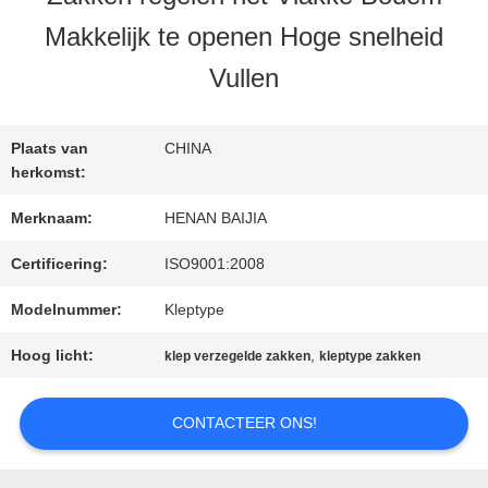
Makkelijk te openen Hoge snelheid
FABRIEKSREIS
Vullen
KWALITEITSCONTROLE
Plaats van
CHINA
herkomst:
CONTACTEER
Merknaam:
HENAN BAIJIA
ONS
Certificering:
ISO9001:2008
Modelnummer:
Kleptype
NIEUWS
Hoog licht:
,
klep verzegelde zakken
kleptype zakken
CONTACTEER ONS!
GEVALLEN