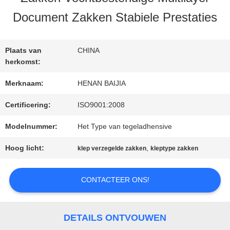
Document Zakken Stabiele Prestaties
FABRIEKSREIS
Plaats van
CHINA
KWALITEITSCONTROLE
herkomst:
Merknaam:
HENAN BAIJIA
CONTACTEER
Certificering:
ISO9001:2008
ONS
Modelnummer:
Het Type van tegeladhensive
Hoog licht:
,
klep verzegelde zakken
kleptype zakken
NIEUWS
CONTACTEER ONS!
GEVALLEN
DETAILS ONTVOUWEN