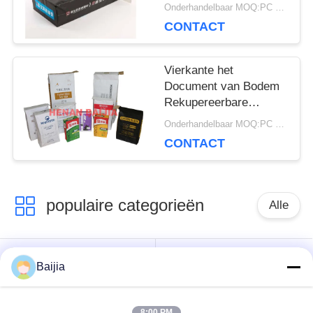
lange levensuur van
Onderhandelbaar MOQ:PC 5000
Multiwall van de
CONTACT
Zakken Vierkante
Bodem
Vierkante het
Document van Bodem
Rekupereerbare
Multiwall Kraftpapier
Onderhandelbaar MOQ:PC 5000
Zakken met
CONTACT
Klantgerichte Klep
populaire categorieën
Alle
Het Document van
Gekleefde het
Baijia
Multiwallkraftpapier
Document van
Zakken
Klepmultiwall Zakken
8:00 PM