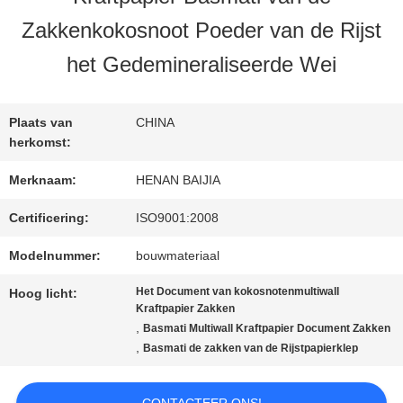
Zakkenkokosnoot Poeder van de Rijst
FABRIEKSREIS
het Gedemineraliseerde Wei
KWALITEITSCONTROLE
Plaats van
CHINA
herkomst:
CONTACTEER
Merknaam:
HENAN BAIJIA
ONS
Certificering:
ISO9001:2008
Modelnummer:
bouwmateriaal
NIEUWS
Het Document van kokosnotenmultiwall
Hoog licht:
Kraftpapier Zakken
,
Basmati Multiwall Kraftpapier Document Zakken
,
Basmati de zakken van de Rijstpapierklep
GEVALLEN