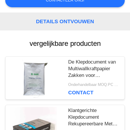
CONTACTEER ONS!
SITEMAP
DETAILS ONTVOUWEN
PRIVACY
POLICY
vergelijkbare producten
De Klepdocument van
Multiwallkraftpapier
Zakken voor
Verpakking Chemische
Onderhandelbaar MOQ:PC 5000
Materiële 20kg 25kg
CONTACT
50kg
Klantgerichte
Klepdocument
Rekupereerbare Met